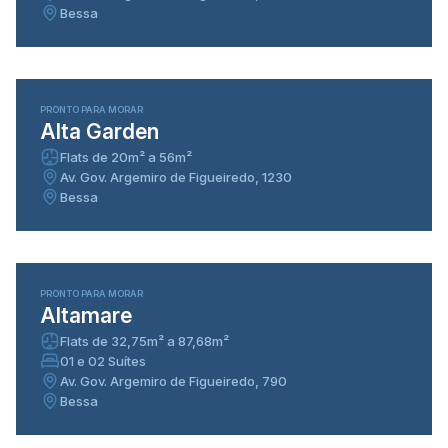
Bessa
100% vendido
PRONTO PARA MORAR
Alta Garden
Flats de 20m² a 56m²
Av. Gov. Argemiro de Figueiredo, 1230
Bessa
100% vendido
PRONTO PARA MORAR
Altamare
Flats de 32,75m² a 87,68m²
01 e 02 Suítes
Av. Gov. Argemiro de Figueiredo, 790
Bessa