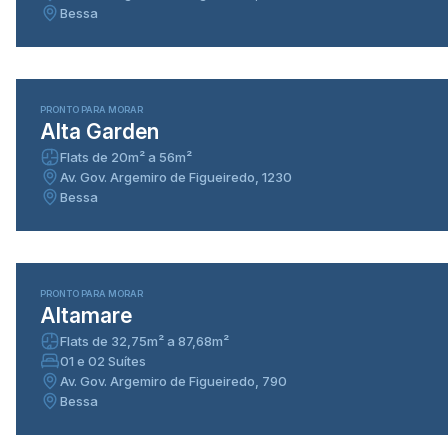
Bessa
100% vendido
PRONTO PARA MORAR
Alta Garden
Flats de 20m² a 56m²
Av. Gov. Argemiro de Figueiredo, 1230
Bessa
100% vendido
PRONTO PARA MORAR
Altamare
Flats de 32,75m² a 87,68m²
01 e 02 Suítes
Av. Gov. Argemiro de Figueiredo, 790
Bessa