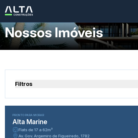
Nossos Imóveis
Filtros
100% vendido
PRONTO PARA MORAR
Alta Marine
Flats de 17 a 62m²
Av. Gov. Argemiro de Figueiredo, 1782